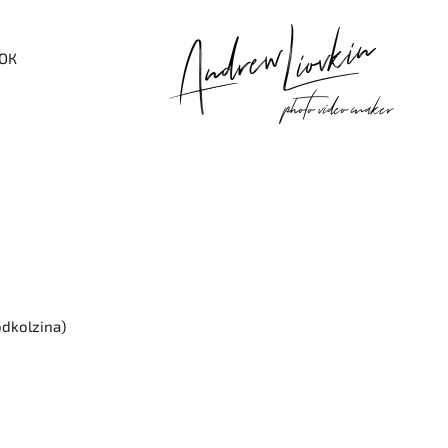
ОК
dkolzina)