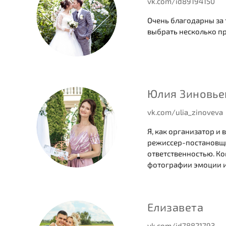
vk.com/id89194150
Очень благодарны за 
выбрать несколько пр
Юлия Зиновье
vk.com/ulia_zinoveva
Я, как организатор и
режиссер-постановщик
ответственностью. Ког
фотографии эмоции и
Елизавета
vk.com/id78821793